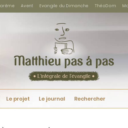
arême
Avent
Evangile du Dimanche
ThéoDom
Mo
Le projet
Le journal
Rechercher