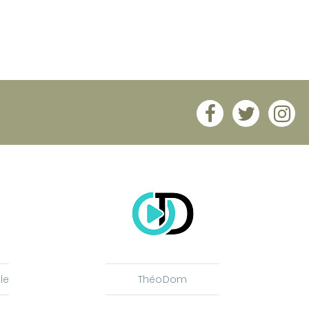
le
ThéoDom