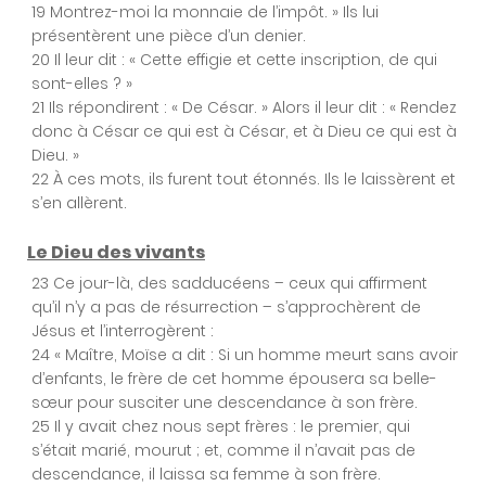
Chapitre 15
19 Montrez-moi la monnaie de l’impôt. » Ils lui
présentèrent une pièce d’un denier.
20 Il leur dit : « Cette effigie et cette inscription, de qui
sont-elles ? »
Chapitre 16
21 Ils répondirent : « De César. » Alors il leur dit : « Rendez
donc à César ce qui est à César, et à Dieu ce qui est à
Dieu. »
22 À ces mots, ils furent tout étonnés. Ils le laissèrent et
Chapitre 17
s’en allèrent.
Le Dieu des vivants
Chapitre 18
23 Ce jour-là, des sadducéens – ceux qui affirment
qu’il n’y a pas de résurrection – s’approchèrent de
Jésus et l’interrogèrent :
24 « Maître, Moïse a dit : Si un homme meurt sans avoir
Chapitre 19
d’enfants, le frère de cet homme épousera sa belle-
sœur pour susciter une descendance à son frère.
25 Il y avait chez nous sept frères : le premier, qui
Chapitre 20
s’était marié, mourut ; et, comme il n’avait pas de
descendance, il laissa sa femme à son frère.