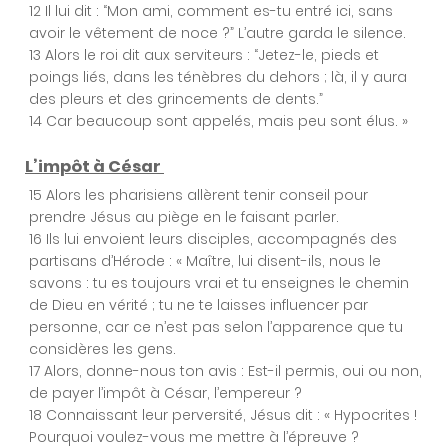
12 Il lui dit : “Mon ami, comment es-tu entré ici, sans
avoir le vêtement de noce ?” L’autre garda le silence.
13 Alors le roi dit aux serviteurs : “Jetez-le, pieds et
Chapitre 10
poings liés, dans les ténèbres du dehors ; là, il y aura
des pleurs et des grincements de dents.”
14 Car beaucoup sont appelés, mais peu sont élus. »
Chapitre 11
L’impôt à César
15 Alors les pharisiens allèrent tenir conseil pour
Chapitre 12
prendre Jésus au piège en le faisant parler.
16 Ils lui envoient leurs disciples, accompagnés des
partisans d’Hérode : « Maître, lui disent-ils, nous le
savons : tu es toujours vrai et tu enseignes le chemin
Chapitre 13
de Dieu en vérité ; tu ne te laisses influencer par
personne, car ce n’est pas selon l’apparence que tu
considères les gens.
17 Alors, donne-nous ton avis : Est-il permis, oui ou non,
Chapitre 14
de payer l’impôt à César, l’empereur ?
18 Connaissant leur perversité, Jésus dit : « Hypocrites !
Pourquoi voulez-vous me mettre à l’épreuve ?