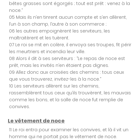
bêtes grasses sont égorgés ; tout est prêt : venez à la
Chapitre 4
noce.”
05 Mais ils n’en tinrent aucun compte et s’en allèrent,
l’un à son champ, l’autre à son commerce ;
06 les autres empoignèrent les serviteurs, les
Chapitre 5
maltraitèrent et les tuèrent.
07 Le roi se mit en colère, il envoya ses troupes, fit périr
les meurtriers et incendia leur ville.
Chapitre 6
08 Alors il dit à ses serviteurs : “Le repas de noce est
prêt, mais les invités n’en étaient pas dignes.
09 Allez donc aux croisées des chemins : tous ceux
que vous trouverez, invitez-les à la noce.”
Chapitre 7
10 Les serviteurs allèrent sur les chemins,
rassemblèrent tous ceux qu’ils trouvèrent, les mauvais
comme les bons, et la salle de noce fut remplie de
convives.
Chapitre 8
Le vêtement de noce
11 Le roi entra pour examiner les convives, et là il vit un
Chapitre 9
homme qui ne portait pas le vêtement de noce.