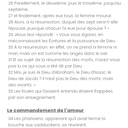
26 Pareillement, le deuxième, puis le troisième, jusqu’au
septième,
Chapitre 21
27 et finalement, après eux tous, la femme mourut.
28 Alors, à la résurrection, duquel des sept sera-t-elle
l’épouse, puisque chacun l’a eue pour épouse ? »
Chapitre 22
29 Jésus leur répondit : « Vous vous égarez, en
méconnaissant les Écritures et la puissance de Dieu.
30 À la résurrection, en effet, on ne prend ni femme ni
mari, mais on est comme les anges dans le ciel.
Chapitre 23
31 Et au sujet de la résurrection des morts, n’avez-vous
pas lu ce qui vous a été dit par Dieu :
32 Moi, je suis le Dieu d’Abraham, le Dieu d’Isaac, le
Dieu de Jacob ? Il n’est pas le Dieu des morts, mais
Chapitre 24
des vivants. »
33 Les foules qui l’avaient entendu étaient frappées
par son enseignement.
Chapitre 25
Le commandement de l’amour
34 Les pharisiens, apprenant qu’il avait fermé la
bouche aux sadducéens, se réunirent,
Chapitre 26