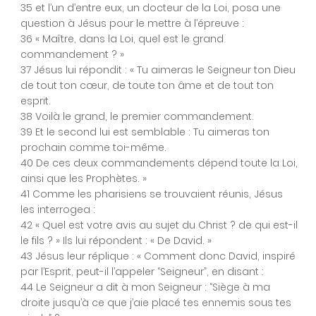
35 et l’un d’entre eux, un docteur de la Loi, posa une
question à Jésus pour le mettre à l’épreuve :
36 « Maître, dans la Loi, quel est le grand
Chapitre 27
commandement ? »
37 Jésus lui répondit : « Tu aimeras le Seigneur ton Dieu
de tout ton cœur, de toute ton âme et de tout ton
esprit.
Chapitre 28
38 Voilà le grand, le premier commandement.
39 Et le second lui est semblable : Tu aimeras ton
prochain comme toi-même.
40 De ces deux commandements dépend toute la Loi,
ainsi que les Prophètes. »
41 Comme les pharisiens se trouvaient réunis, Jésus
les interrogea :
42 « Quel est votre avis au sujet du Christ ? de qui est-il
le fils ? » Ils lui répondent : « De David. »
43 Jésus leur réplique : « Comment donc David, inspiré
par l’Esprit, peut-il l’appeler “Seigneur”, en disant :
44 Le Seigneur a dit à mon Seigneur : “Siège à ma
droite jusqu’à ce que j’aie placé tes ennemis sous tes