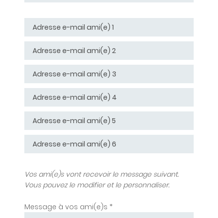
Chapitre 4
Chapitre 5
Chapitre 6
Chapitre 7
Chapitre 8
Vos ami(e)s vont recevoir le message suivant.
Vous pouvez le modifier et le personnaliser.
Message à vos ami(e)s *
Chapitre 9