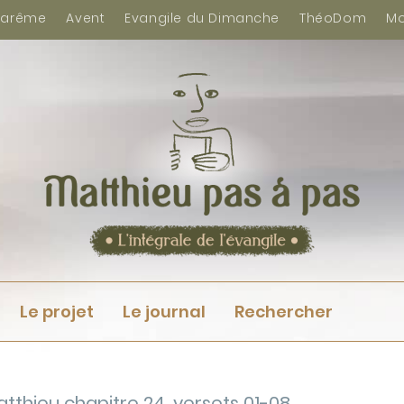
arême
Avent
Evangile du Dimanche
ThéoDom
Mo
Le projet
Le journal
Rechercher
atthieu chapitre 24, versets 01-08