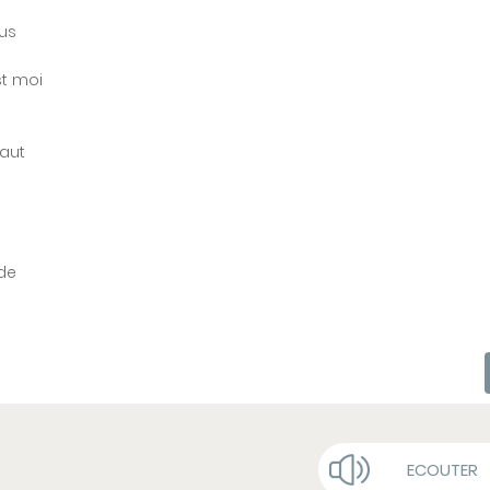
ous
st moi
faut
de
ECOUTER