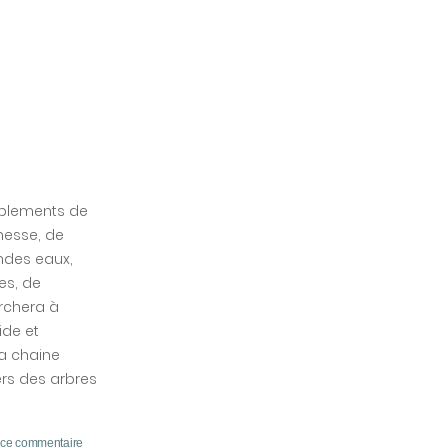
emblements de
chesse, de
andes eaux,
es, de
erchera à
ide et
la chaine
ers des arbres
 ce commentaire