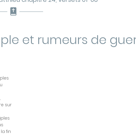
ple et rumeurs de gue
iples
du
,
re sur
iples
us
la fin