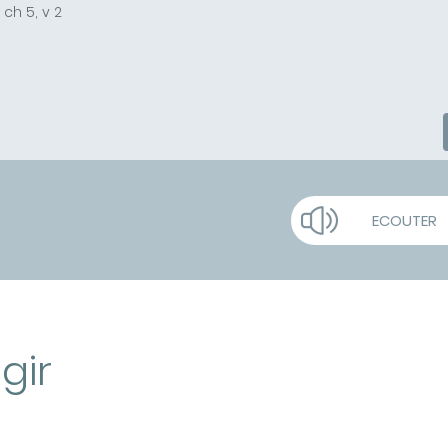
 ch 5, v 2
ECOUTER
gir