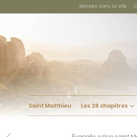
Retraite dans la ville
C
Saint Matthieu
Les 28 chapitres
Évangile selon saint M