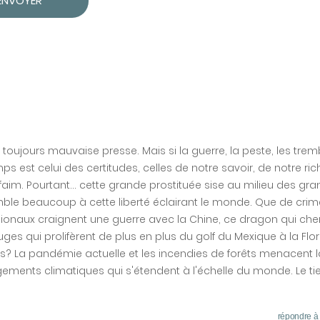
 toujours mauvaise presse. Mais si la guerre, la peste, les tr
mps est celui des certitudes, celles de notre savoir, de notre ri
aim. Pourtant... cette grande prostituée sise au milieu des gr
ble beaucoup à cette liberté éclairant le monde. Que de crim
nationaux craignent une guerre avec la Chine, ce dragon qui ch
es qui prolifèrent de plus en plus du golf du Mexique à la Flor
s? La pandémie actuelle et les incendies de forêts menacent 
ments climatiques qui s'étendent à l'échelle du monde. Le ti
répondre à