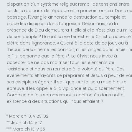
disparition d’un système religieux rempli de tensions entre
les Juifs radicaux de l’époque et le pouvoir romain. Dans c
passage, l’Évangile annonce la destruction du temple et
place les disciples dans l’angoisse. Désormais, où la
présence de Dieu demeurera-t-elle si elle n’est plus au mili
de son peuple ? Durant sa vie terrestre, le Christ a accepté
d’être dans l’ignorance. « Quant à la date de ce jour, ou à
l’heure, personne ne les connaît, ni les anges dans le ciel, ni
le Fils, personne que le Père »*. Le Christ nous invite à
accepter de ne pas maîtriser tous les éléments de
l’existence et nous en remettre à la volonté du Père. Des
évènements effrayants se préparent et Jésus a peur de voi
ses disciples s’égarer. Il sait que leur foi sera mise à dure
épreuve. Il les appelle à la vigilance et au discernement.
Combien de fois sommes-nous confrontés dans notre
existence à des situations qui nous effraient ?
* Marc ch 13, v 29-32
** Jean ch 14, v 17
*** Marc ch 13, v 35