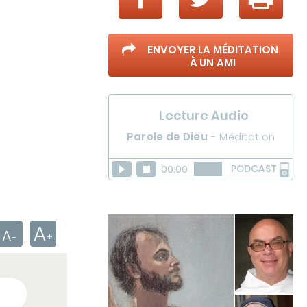
ENVOYER LA MÉDITATION
À UN AMI
Lecture Audio
Parole de Dieu
-
Méditation
00:00
PODCAST
A
A
+
-