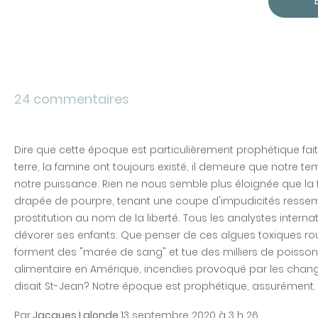
24 commentaires
Dire que cette époque est particulièrement prophétique fait
terre, la famine ont toujours existé, il demeure que notre te
notre puissance. Rien ne nous semble plus éloignée que la f
drapée de pourpre, tenant une coupe d'impudicités ressem
prostitution au nom de la liberté. Tous les analystes inter
dévorer ses enfants. Que penser de ces algues toxiques roug
forment des "marée de sang" et tue des milliers de poisson
alimentaire en Amérique, incendies provoqué par les change
disait St-Jean? Notre époque est prophétique, assurément.
Par
Jacques Lalonde
13 septembre 2020 à 3 h 26