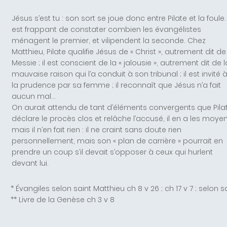
Jésus s’est tu : son sort se joue donc entre Pilate et la foule. 
est frappant de constater combien les évangélistes
ménagent le premier, et vilipendent la seconde. Chez
Matthieu, Pilate qualifie Jésus de « Christ », autrement dit de
Messie ; il est conscient de la « jalousie », autrement dit de l
mauvaise raison qui l’a conduit à son tribunal ; il est invité 
la prudence par sa femme ; il reconnaît que Jésus n’a fait
aucun mal…
On aurait attendu de tant d’éléments convergents que Pila
déclare le procès clos et relâche l’accusé, il en a les moyen
mais il n’en fait rien : il ne craint sans doute rien
personnellement, mais son « plan de carrière » pourrait en
prendre un coup s’il devait s’opposer à ceux qui hurlent
devant lui.
* Évangiles selon saint Matthieu ch 8 v 26 ; ch 17 v 7 ; selon 
** Livre de la Genèse ch 3 v 8