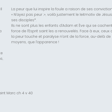
Il
La peur que lui inspire la foule a raison de ses conviction
« N’ayez pas peur ;», voilà justement le leitmotiv de Jésus
ses disciples*.
Ils ne sont plus les enfants d’Adam et Ève qui se cachent*
a
force de l’Esprit saint les a renouvelés. Face à eux, ceux
à
la peur touche et paralyse n’ont de la force, au-delà de 
moyens, que l’apparence !
te
s,
saint Marc ch 4 v 40