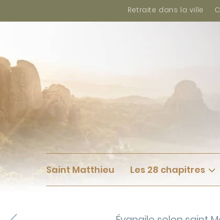
Retraite dans la ville
C
Saint Matthieu
Les 28 chapitres
Évangile selon saint M