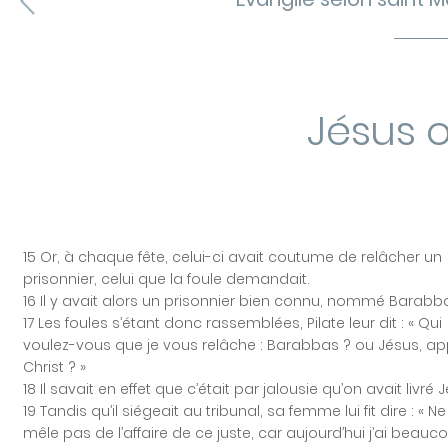
Jésus 
15 Or, à chaque fête, celui-ci avait coutume de relâcher un
prisonnier, celui que la foule demandait.
16 Il y avait alors un prisonnier bien connu, nommé Barabb
17 Les foules s’étant donc rassemblées, Pilate leur dit : « Qui
voulez-vous que je vous relâche : Barabbas ? ou Jésus, ap
Christ ? »
18 Il savait en effet que c’était par jalousie qu’on avait livré 
19 Tandis qu’il siégeait au tribunal, sa femme lui fit dire : « Ne
mêle pas de l’affaire de ce juste, car aujourd’hui j’ai beauc