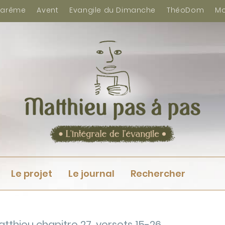
arême
Avent
Evangile du Dimanche
ThéoDom
Mo
Le projet
Le journal
Rechercher
atthieu chapitre 27, versets 15-26