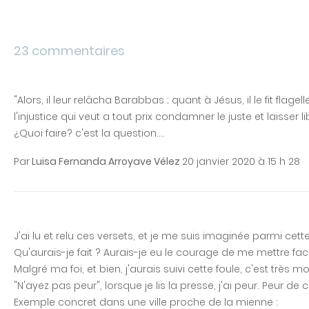
23 commentaires
"Alors, il leur relâcha Barabbas ; quant à Jésus, il le fit flageller
l'injustice qui veut a tout prix condamner le juste et laisse
¿Quoi faire? c'est la question....
Par
Luisa Fernanda Arroyave Vélez
20 janvier 2020 à 15 h 28
J'ai lu et relu ces versets, et je me suis imaginée parmi cette 
Qu'aurais-je fait ? Aurais-je eu le courage de me mettre face 
Malgré ma foi, et bien, j'aurais suivi cette foule, c'est très 
"N'ayez pas peur", lorsque je lis la presse, j'ai peur. Peur d
Exemple concret dans une ville proche de la mienne :