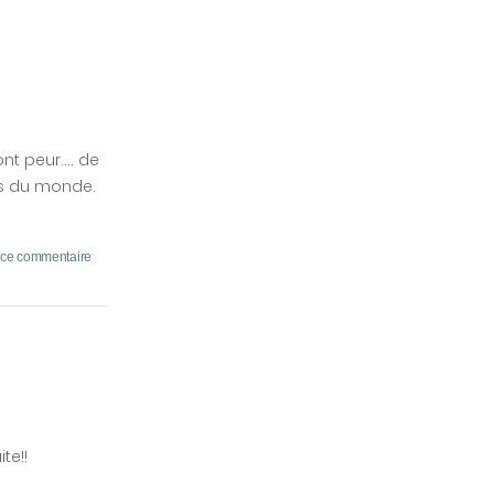
ont peur.... de
ays du monde.
 ce commentaire
te!!