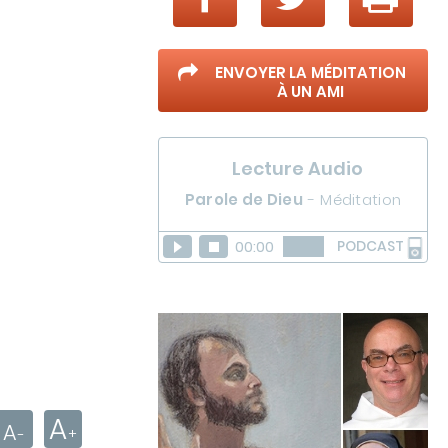
ENVOYER LA MÉDITATION
À UN AMI
Lecture Audio
Parole de Dieu
-
Méditation
00:00
PODCAST
A
A
+
-