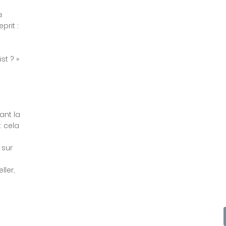
à
prit :
st ? »
ant la
: cela
 sur
ller,