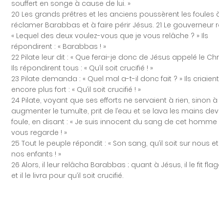
souffert en songe à cause de lui. »
20 Les grands prêtres et les anciens poussèrent les foules 
réclamer Barabbas et à faire périr Jésus. 21 Le gouverneur re
« Lequel des deux voulez-vous que je vous relâche ? » Ils
répondirent : « Barabbas ! »
22 Pilate leur dit : « Que ferai-je donc de Jésus appelé le Chri
Ils répondirent tous : « Qu’il soit crucifié ! »
23 Pilate demanda : « Quel mal a-t-il donc fait ? » Ils criaient
encore plus fort : « Qu’il soit crucifié ! »
24 Pilate, voyant que ses efforts ne servaient à rien, sinon à
augmenter le tumulte, prit de l’eau et se lava les mains dev
foule, en disant : « Je suis innocent du sang de cet homme 
vous regarde ! »
25 Tout le peuple répondit : « Son sang, qu’il soit sur nous et
nos enfants ! »
26 Alors, il leur relâcha Barabbas ; quant à Jésus, il le fit flage
et il le livra pour qu’il soit crucifié.