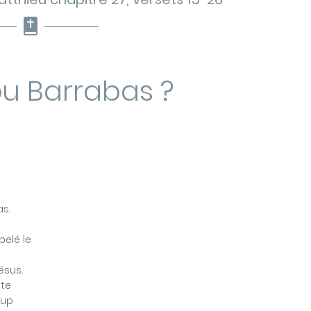
ou Barrabas ?
as.
pelé le
Jésus.
 te
oup