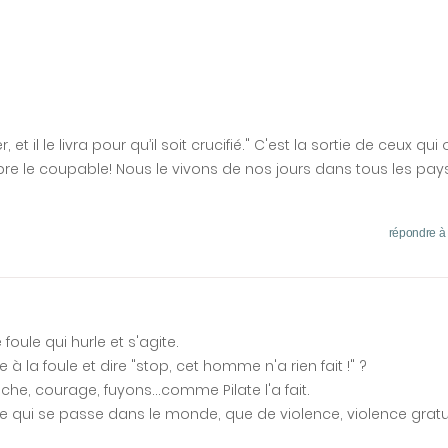
, et il le livra pour qu’il soit crucifié." C'est la sortie de ceux qui 
r libre le coupable! Nous le vivons de nos jours dans tous les p
répondre à
foule qui hurle et s'agite.
à la foule et dire "stop, cet homme n'a rien fait !" ?
moche, courage, fuyons...comme Pilate l'a fait.
e ce qui se passe dans le monde, que de violence, violence gratui